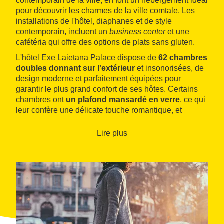
contemporain de la ville, en font un hébergement idéal
pour découvrir les charmes de la ville comtale. Les
installations de l'hôtel, diaphanes et de style
contemporain, incluent un
business center
et une
cafétéria qui offre des options de plats sans gluten.
L'hôtel Exe Laietana Palace dispose de
62 chambres
doubles donnant sur l'extérieur
et insonorisées, de
design moderne et parfaitement équipées pour
garantir le plus grand confort de ses hôtes. Certains
chambres ont
un plafond mansardé en verre
, ce qui
leur confère une délicate touche romantique, et
d'autres bénéficient de vues sur l'ancienne muraille
romaine de Barcino.
Lire plus