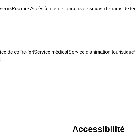
seurs
Piscines
Accès à Internet
Terrains de squash
Terrains de te
ice de coffre-fort
Service médical
Service d'animation touristique
s
Accessibilité