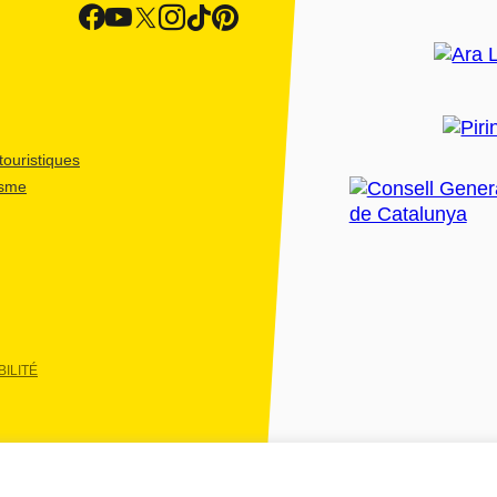
ouristiques
isme
ILITÉ