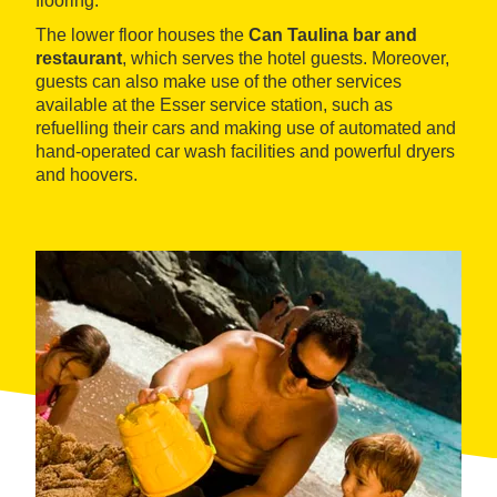
flooring.
The lower floor houses the
Can Taulina bar and
restaurant
, which serves the hotel guests. Moreover,
guests can also make use of the other services
available at the Esser service station, such as
refuelling their cars and making use of automated and
hand-operated car wash facilities and powerful dryers
and hoovers.