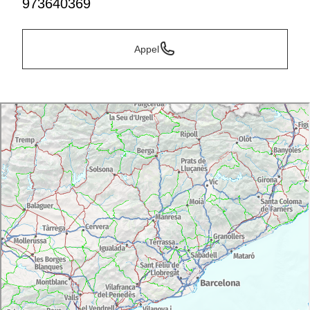
973640369
Appel