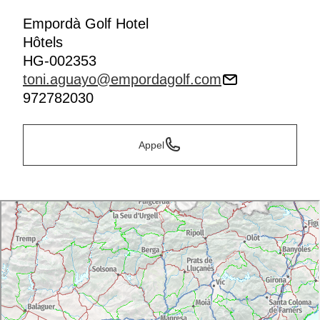
Empordà Golf Hotel
Hôtels
HG-002353
toni.aguayo@empordagolf.com
972782030
Appel