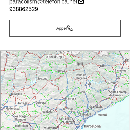
paracollsm@telefonica.net
938862529
Appel