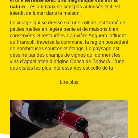
et une
terrasse avec une magnifique vue sur la
nature
. Les animaux ne sont pas autorisés et il est
interdit de fumer dans la maison.
Le village, qui se dresse sur une colline, est formé de
petites ruelles en légère pente et de maisons bien
conservées et restaurées. La rivière Anguera, affluent
du Francolí, traverse la commune, la région possédant
de nombreuses sources et étangs. Le paysage est
dessiné par des champs de vignes qui donnent les
vins d’appellation d’origine Conca de Barberà. L’une
des visites les plus intéressantes est celle de la
coopérative agricole, une cave moderniste construite
au début du XXe siècle par l’architecte
Cèsar
Lire plus
Martinell
.