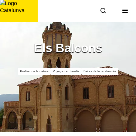
Aller
au
contenu
Els Balcons
Profitez de la nature
Voyagez en famille
Faites de la randonnée