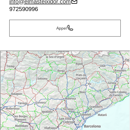
info@elmasteixidor.com
972590996
Appel