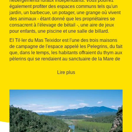
hébergements ruraux indépendants. Vous pourrez
également profiter des espaces communs tels qu'un
jardin, un barbecue, un potager, une grange où vivent
des animaux - étant donné que les propriétaires se
consacrent à l'élevage de bétail -, une aire de jeux
pour enfants, une piscine et une salle de billard.
El Til·ler du Mas Teixidor est l'une des trois maisons
de campagne de l'espace appelé les Pelegrins, du fait
que, dans le temps, les habitants offraient du thym aux
pèlerins qui se rendaient au sanctuaire de la Mare de
Déu del Mont. Les environs se prêtent parfaitement à
la randonnée, la marche à pied, le VTT, l'équitation,
Lire plus
ou à des sorties en montgolfière.