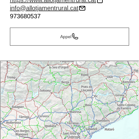
https://www.allotjamentrural.cat
info@allotjamentrural.cat
973680537
Appel