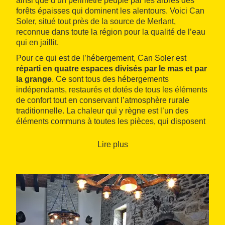
ainsi que d’un périmètre peuplé par les arbres des
forêts épaisses qui dominent les alentours. Voici Can
Soler, situé tout près de la source de Merlant,
reconnue dans toute la région pour la qualité de l’eau
qui en jaillit.
Pour ce qui est de l’hébergement, Can Soler est
réparti en quatre espaces divisés par le mas et par
la grange
. Ce sont tous des hébergements
indépendants, restaurés et dotés de tous les éléments
de confort tout en conservant l’atmosphère rurale
traditionnelle. La chaleur qui y règne est l’un des
éléments communs à toutes les pièces, qui disposent
chacune d'une cheminée. Les grands groupes
peuvent louer plusieurs voire tous les espaces et
Lire plus
partager la salle à manger de Can Soler I, qui peut
accueillir jusqu’à 26 personnes.