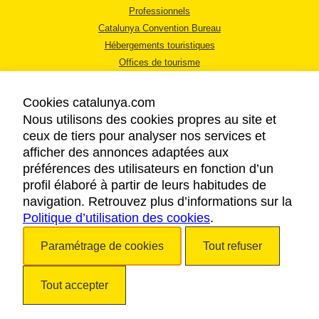
Professionnels
Catalunya Convention Bureau
Hébergements touristiques
Offices de tourisme
Cookies catalunya.com
Nous utilisons des cookies propres au site et
ceux de tiers pour analyser nos services et
afficher des annonces adaptées aux
MENTIONS LÉGALES
préférences des utilisateurs en fonction d’un
RÈGLES DE CONFIDENTIALITÉ
profil élaboré à partir de leurs habitudes de
COOKIES
navigation. Retrouvez plus d’informations sur la
Politique d’utilisation des cookies
ACCESSIBILITÉ
.
Paramétrage de cookies
Tout refuser
Copyright © 2026. Tourisme de la Catalogne. Tous droits réservés.
Tout accepter