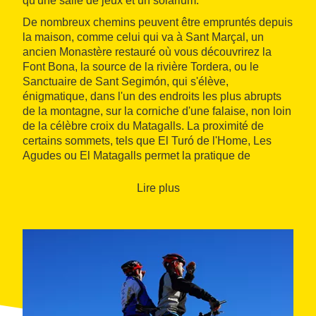
qu'une salle de jeux et un solarium.
De nombreux chemins peuvent être empruntés depuis
la maison, comme celui qui va à Sant Marçal, un
ancien Monastère restauré où vous découvrirez la
Font Bona, la source de la rivière Tordera, ou le
Sanctuaire de Sant Segimón, qui s'élève,
énigmatique, dans l'un des endroits les plus abrupts
de la montagne, sur la corniche d'une falaise, non loin
de la célèbre croix du Matagalls. La proximité de
certains sommets, tels que El Turó de l'Home, Les
Agudes ou El Matagalls permet la pratique de
l'escalade et des itinéraires en VTT ou à cheval.
Lire plus