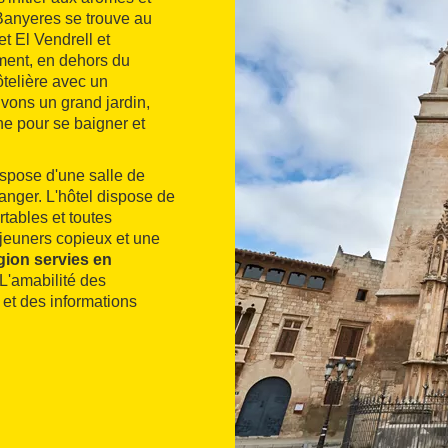
 Banyeres se trouve au
t El Vendrell et
ment, en dehors du
ôtelière avec un
ouvons un grand jardin,
ne pour se baigner et
dispose d'une salle de
anger. L'hôtel dispose de
tables et toutes
déjeuners copieux et une
égion servies en
 L'amabilité des
 et des informations