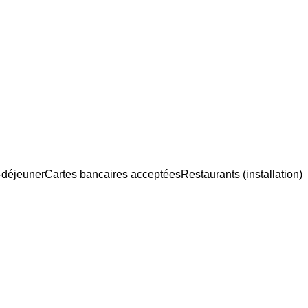
t-déjeuner
Cartes bancaires acceptées
Restaurants (installation)