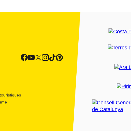
ouristiques
isme