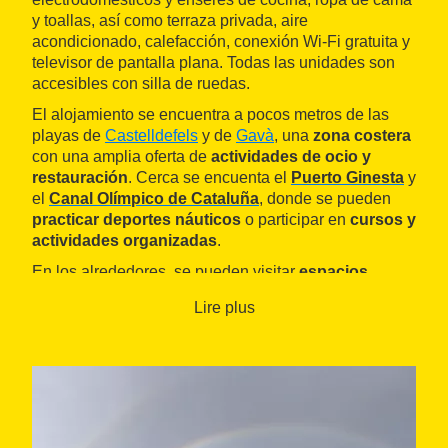
y toallas, así como terraza privada, aire
acondicionado, calefacción, conexión Wi-Fi gratuita y
televisor de pantalla plana. Todas las unidades son
accesibles con silla de ruedas.
El alojamiento se encuentra a pocos metros de las
playas de
Castelldefels
y de
Gavà
, una
zona costera
con una amplia oferta de
actividades de ocio y
restauración
. Cerca se encuenta el
Puerto Ginesta
y
el
Canal Olímpico de Cataluña
, donde se pueden
practicar deportes náuticos
o participar en
cursos y
actividades organizadas
.
En los alrededores, se pueden visitar
espacios
naturales
como el
Parque Natural del Garraf
y el
Lire plus
Delta del Llobregat
, ideales para hacer rutas a pie o
en bicicleta y observar la biodiversidad del territorio.
También es un punto de partida conveniente para
conocer otros municipios de la zona, como
Sitges
,
Gavà
o
Viladecans
.