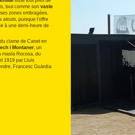
amilial
situé tout près de
orts, tout comme son
vaste
euses zones ombragées.
 atouts, puisque l'offre
ible à une demi-heure de
r du clame de Canet en
ech i Montaner
, un
a masía Rocosa, du
et 1919 par Lluís
endre, Francesc Guàrdia.