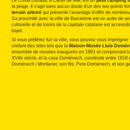
Le Costa Dorada, à Canet de Mar, est un
petit camping f
la plage. Il s'agit sans aucun doute d'un des ses points f
terrain arboré
qui présente l'avantage d'offrir de nombr
Sa proximité avec la ville de Barcelone est un autre de ses
culturelle et de loisirs de la capitale catalane est access
trajet.
Si vous préférez fuir la ville, vous pouvez vous imprégne
visitant des sites tels que la
Maison-Musée Lluís Domèn
ensemble de musées inaugurés en 1991 et comprenant l
XVIIe siècle, et la casa Domènech, construite entre 1918 
Domènech i Montaner, son fils, Pere Domènech, et son g