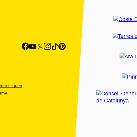
ouristiques
isme