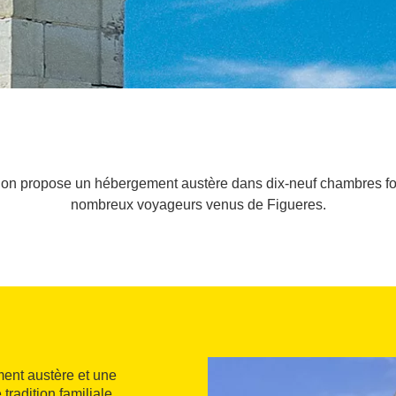
ion propose un hébergement austère dans dix-neuf chambres fon
nombreux voyageurs venus de Figueres.
ent austère et une
tradition familiale