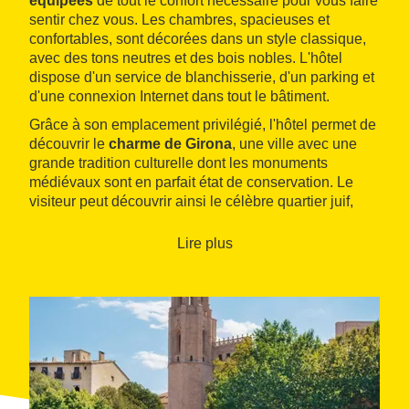
équipées
de tout le confort nécessaire pour vous faire
sentir chez vous. Les chambres, spacieuses et
confortables, sont décorées dans un style classique,
avec des tons neutres et des bois nobles. L'hôtel
dispose d'un service de blanchisserie, d'un parking et
d'une connexion Internet dans tout le bâtiment.
Grâce à son emplacement privilégié, l'hôtel permet de
découvrir le
charme de Girona
, une ville avec une
grande tradition culturelle dont les monuments
médiévaux sont en parfait état de conservation. Le
visiteur peut découvrir ainsi le célèbre quartier juif,
l'ensemble architectural de la cathédrale ou les
monuments de style roman de la ville, notamment le
Lire plus
monastère Sant Pere de Galligants.