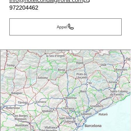
info@hotelcondalgirona.com
972204462
Appel