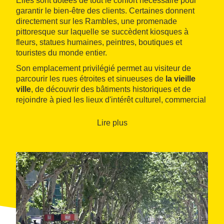
Elles sont dotées de tout le confort nécessaire pour
garantir le bien-être des clients. Certaines donnent
directement sur les Rambles, une promenade
pittoresque sur laquelle se succèdent kiosques à
fleurs, statues humaines, peintres, boutiques et
touristes du monde entier.
Son emplacement privilégié permet au visiteur de
parcourir les rues étroites et sinueuses de
la vieille
ville
, de découvrir des bâtiments historiques et de
rejoindre à pied les lieux d'intérêt culturel, commercial
et de loisirs du centre-ville.
Lire plus