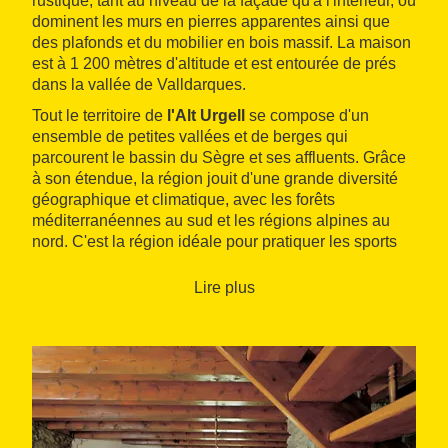
rustique, tant au niveau de la façade qu'à l'intérieur, où
dominent les murs en pierres apparentes ainsi que
des plafonds et du mobilier en bois massif. La maison
est à 1 200 mètres d'altitude et est entourée de prés
dans la vallée de Valldarques.
Tout le territoire de
l'Alt Urgell
se compose d'un
ensemble de petites vallées et de berges qui
parcourent le bassin du Sègre et ses affluents. Grâce
à son étendue, la région jouit d'une grande diversité
géographique et climatique, avec les forêts
méditerranéennes au sud et les régions alpines au
nord. C'est la région idéale pour pratiquer les sports
de montagne et d'aventure. Parmi les
espaces
naturels protégés
les plus proches, on trouve
Lire plus
notamment le Parc naturel des Hautes Pyrénées et le
Parc naturel de Cadí-Moixeró
.