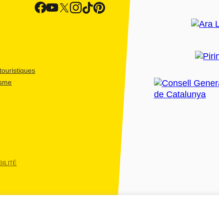
ouristiques
isme
ILITÉ