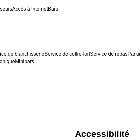
seurs
Accès à Internet
Bars
ice de blanchisserie
Service de coffre-fort
Service de repas
Parki
honique
Minibars
Accessibilité