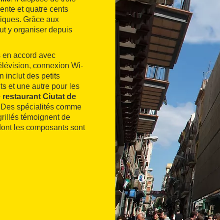
ente et quatre cents
niques. Grâce aux
ut y organiser depuis
s en accord avec
 télévision, connexion Wi-
 inclut des petits
ts et une autre pour les
 restaurant Ciutat de
. Des spécialités comme
grillés témoignent de
 dont les composants sont