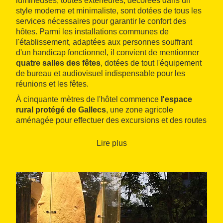
lumineuses, toutes extérieures, décorées dans un
style moderne et minimaliste, sont dotées de tous les
services nécessaires pour garantir le confort des
hôtes. Parmi les installations communes de
l'établissement, adaptées aux personnes souffrant
d'un handicap fonctionnel, il convient de mentionner
quatre salles des fêtes
, dotées de tout l'équipement
de bureau et audiovisuel indispensable pour les
réunions et les fêtes.
À cinquante mètres de l'hôtel commence
l'espace
rural protégé de Gallecs
, une zone agricole
aménagée pour effectuer des excursions et des routes
en vélo. Elle permet de profiter de vues
exceptionnelles et de découvrir la richesse de la
Lire plus
faune et la flore de la zone.