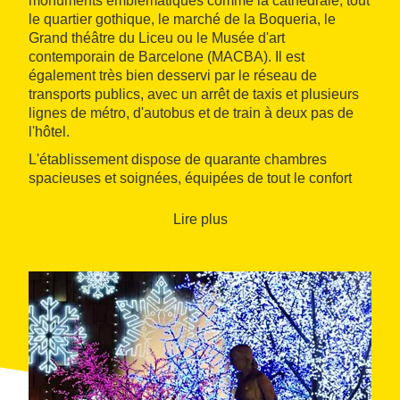
monuments emblématiques comme la cathédrale, tout
le quartier gothique, le marché de la Boqueria, le
Grand théâtre du Liceu ou le Musée d'art
contemporain de Barcelone (MACBA). Il est
également très bien desservi par le réseau de
transports publics, avec un arrêt de taxis et plusieurs
lignes de métro, d'autobus et de train à deux pas de
l'hôtel.
L'établissement dispose de quarante chambres
spacieuses et soignées, équipées de tout le confort
d'un hôtel deux étoiles et décorées dans un
style
urbain et moderne
. Elles ont été récemment
Lire plus
rénovées et disposent de climatisation, salle de bains
privée, télévision à écran plat par satellite, coffre-fort,
ligne téléphonique directe, accès Internet sans fil
gratuit, réfrigérateur et planchers en parquet. La
plupart offrent un balcon donnant sur la rue. La
réception, ouverte 24/24 h, offre un accueil aimable et
familial, et dispose de toutes les informations
touristiques et conseils nécessaires.