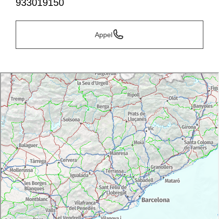
933019150
Appel