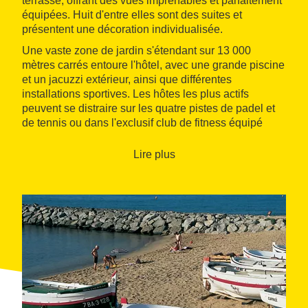
terrasse, offrant des vues imprenables et parfaitement
équipées. Huit d'entre elles sont des suites et
présentent une décoration individualisée.
Une vaste zone de jardin s'étendant sur 13 000
mètres carrés entoure l'hôtel, avec une grande piscine
et un jacuzzi extérieur, ainsi que différentes
installations sportives. Les hôtes les plus actifs
peuvent se distraire sur les quatre pistes de padel et
de tennis ou dans l'exclusif club de fitness équipé
d'appareils cardiovasculaires, sauna et spa. Le
restaurant de l'hôtel sert des plats de cuisine catalane
Lire plus
élaborés avec des produits de première qualité.