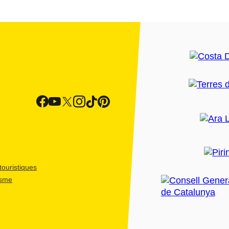
ouristiques
isme