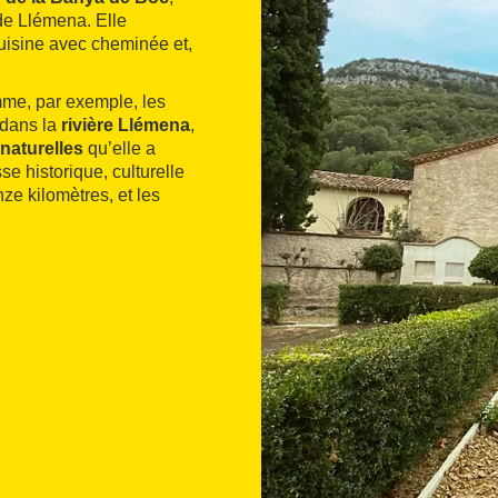
de Llémena. Elle
uisine avec cheminée et,
mme, par exemple, les
r dans la
rivière Llémena
,
naturelles
qu’elle a
se historique, culturelle
nze kilomètres, et les