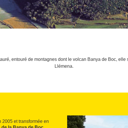
stauré, entouré de montagnes dont le volcan Banya de Boc, elle
Llémena.
n 2005 et transformée en
 de la Banya de Boc
,