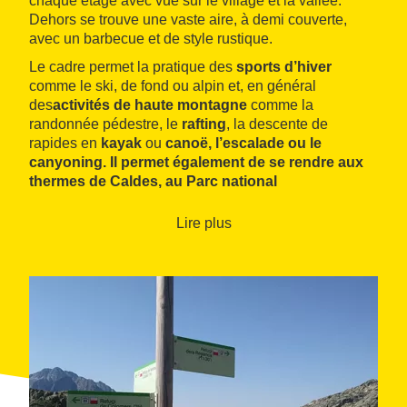
chaque étage avec vue sur le village et la vallée.
Dehors se trouve une vaste aire, à demi couverte,
avec un barbecue et de style rustique.
Le cadre permet la pratique des
sports d’hiver
comme le ski, de fond ou alpin et, en général
des
activités de haute montagne
comme la
randonnée pédestre, le
rafting
, la descente de
rapides en
kayak
ou
canoë
, l’
escalade
ou
le
canyoning
. Il permet également de se rendre aux
thermes de Caldes
, au
Parc national
d’Aigüestortes et lac de Saint-Maurice
, et de visiter
l’
ensemble roman
de la Vall de Boí, inscrit au
Lire plus
Patrimoine de l’Humanité
par l’UNESCO.