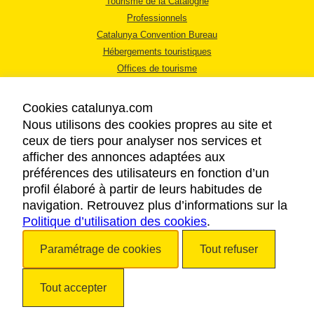
Tourisme de la Catalogne
Professionnels
Catalunya Convention Bureau
Hébergements touristiques
Offices de tourisme
Cookies catalunya.com
Nous utilisons des cookies propres au site et
ceux de tiers pour analyser nos services et
afficher des annonces adaptées aux
MENTIONS LÉGALES
préférences des utilisateurs en fonction d’un
RÈGLES DE CONFIDENTIALITÉ
profil élaboré à partir de leurs habitudes de
COOKIES
navigation. Retrouvez plus d’informations sur la
Politique d’utilisation des cookies
ACCESSIBILITÉ
.
Paramétrage de cookies
Tout refuser
Copyright © 2026. Tourisme de la Catalogne. Tous droits réservés.
Tout accepter