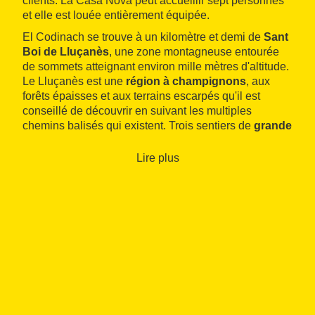
clients. La Casa Nova peut accueillir sept personnes
et elle est louée entièrement équipée.
El Codinach se trouve à un kilomètre et demi de
Sant
Boi de Lluçanès
, une zone montagneuse entourée
de sommets atteignant environ mille mètres d'altitude.
Le Lluçanès est une
région à champignons
, aux
forêts épaisses et aux terrains escarpés qu'il est
conseillé de découvrir en suivant les multiples
chemins balisés qui existent. Trois sentiers de
grande
randonnée
et trois de petite randonnée parcourent le
secteur : on peut les emprunter à pied, en
VTT
ou à
Lire plus
cheval.