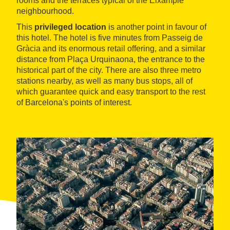
rooms and the terraces typical of the Eixample
neighbourhood.
This
privileged location
is another point in favour of
this hotel. The hotel is five minutes from Passeig de
Gràcia and its enormous retail offering, and a similar
distance from Plaça Urquinaona, the entrance to the
historical part of the city. There are also three metro
stations nearby, as well as many bus stops, all of
which guarantee quick and easy transport to the rest
of Barcelona's points of interest.