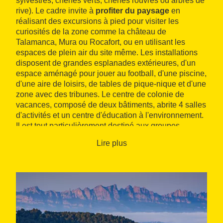
sylvestres, chênes verts, chênes rouvres ou arbres de
rive). Le cadre invite à
profiter du paysage
en
réalisant des excursions à pied pour visiter les
curiosités de la zone comme la château de
Talamanca, Mura ou Rocafort, ou en utilisant les
espaces de plein air du site même. Les installations
disposent de grandes esplanades extérieures, d'un
espace aménagé pour jouer au football, d'une piscine,
d'une aire de loisirs, de tables de pique-nique et d'une
zone avec des tribunes. Le centre de colonie de
vacances, composé de deux bâtiments, abrite 4 salles
d'activités et un centre d'éducation à l'environnement.
Il est tout particulièrement destiné aux groupes
organisés.
Lire plus