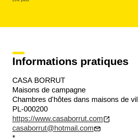
des Garrigues, des viandes et de la charcuterie de la régi
artisanaux, en plus de bons vins du pays.
Informations pratiques
CASA BORRUT
Maisons de campagne
Chambres d'hôtes dans maisons de vil
PL-000200
https://www.casaborrut.com
casaborrut@hotmail.com
*