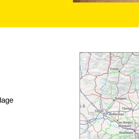
on, et des desserts
lage