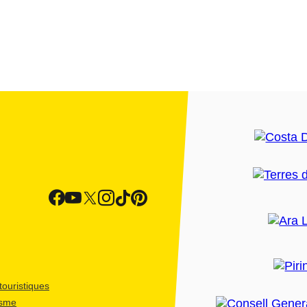
ouristiques
isme