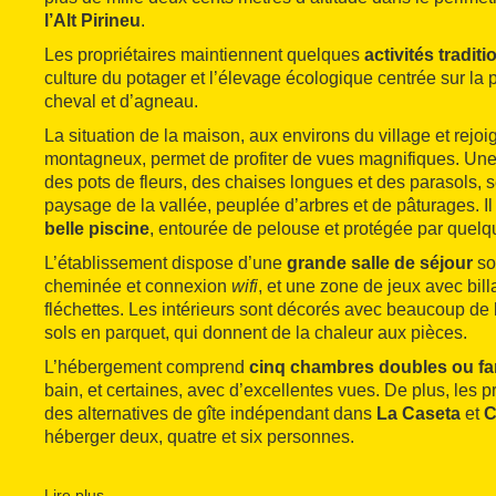
l’Alt Pirineu
.
Les propriétaires maintiennent quelques
activités traditi
culture du potager et l’élevage écologique centrée sur la
cheval et d’agneau.
La situation de la maison, aux environs du village et rejoi
montagneux, permet de profiter de vues magnifiques. Un
des pots de fleurs, des chaises longues et des parasols, s
paysage de la vallée, peuplée d’arbres et de pâturages. I
belle piscine
, entourée de pelouse et protégée par quelq
L’établissement dispose d’une
grande
salle de séjour
so
cheminée et connexion
wifi
, et une zone de jeux avec billa
fléchettes. Les intérieurs sont décorés avec beaucoup de b
sols en parquet, qui donnent de la chaleur aux pièces.
L’hébergement comprend
cinq chambres doubles ou fam
bain, et certaines, avec d’excellentes vues. De plus, les p
des alternatives de gîte indépendant dans
La Caseta
et
C
héberger deux, quatre et six personnes.
La maison est dotée d’un restaurant qui propose des
plat
touche créative. Sur sa carte, soulignons les salades ass
Lire plus