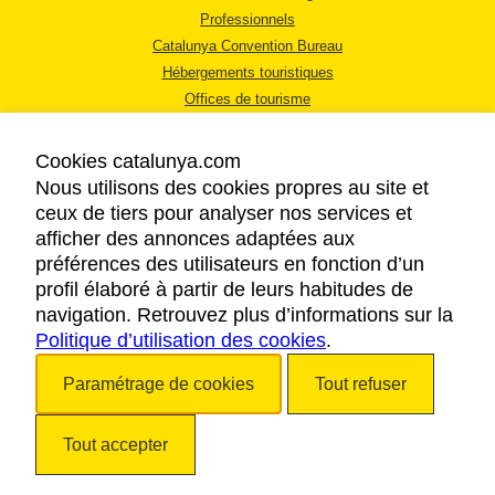
Professionnels
Catalunya Convention Bureau
Hébergements touristiques
Offices de tourisme
Cookies catalunya.com
Nous utilisons des cookies propres au site et
ceux de tiers pour analyser nos services et
afficher des annonces adaptées aux
MENTIONS LÉGALES
préférences des utilisateurs en fonction d’un
RÈGLES DE CONFIDENTIALITÉ
profil élaboré à partir de leurs habitudes de
COOKIES
navigation. Retrouvez plus d’informations sur la
Politique d’utilisation des cookies
ACCESSIBILITÉ
.
Paramétrage de cookies
Tout refuser
Copyright © 2026. Tourisme de la Catalogne. Tous droits réservés.
Tout accepter