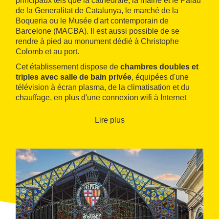
principaux tels que la cathédrale, la mairie et le Palau
de la Generalitat de Catalunya, le marché de la
Boqueria ou le Musée d'art contemporain de
Barcelone (MACBA). Il est aussi possible de se
rendre à pied au monument dédié à Christophe
Colomb et au port.
Cet établissement dispose de
chambres doubles et
triples avec salle de bain privée
, équipées d'une
télévision à écran plasma, de la climatisation et du
chauffage, en plus d'une connexion wifi à Internet
dans toute la pension. Certaines sont intérieures et
d'autres extérieures avec balcon. Elles sont décorées
Lire plus
de manière simple et fonctionnelle pour un séjour des
plus reposants.