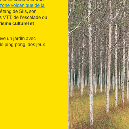
 zone volcanique de la
’étang de Sils, son
s VTT, de l’escalade ou
risme culturel et
uve un jardin avec
 de ping-pong, des jeux