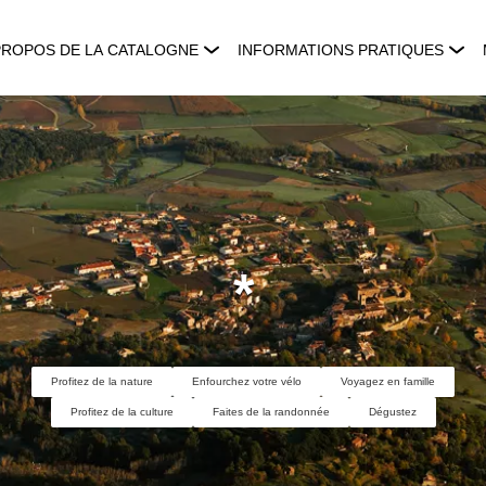
PROPOS DE LA CATALOGNE
INFORMATIONS PRATIQUES
*
Profitez de la nature
Enfourchez votre vélo
Voyagez en famille
Profitez de la culture
Faites de la randonnée
Dégustez