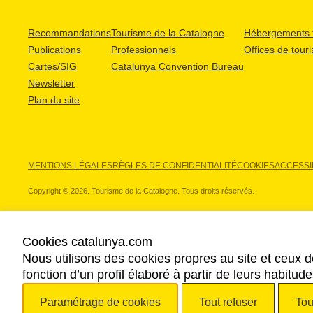
Recommandations
Tourisme de la Catalogne
Hébergements t
Publications
Professionnels
Offices de tour
Cartes/SIG
Catalunya Convention Bureau
Newsletter
Plan du site
MENTIONS LÉGALES
RÈGLES DE CONFIDENTIALITÉ
COOKIES
ACCESSIB
Copyright © 2026. Tourisme de la Catalogne. Tous droits réservés.
Cookies catalunya.com
Nous utilisons des cookies propres au site et ceux d
NOS PARTENAIRES
fonction d’un profil élaboré à partir de leurs habitu
Paramétrage de cookies
Tout refuser
Tou