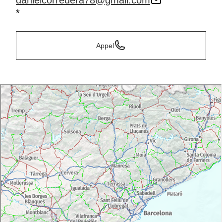
danielcorredera78@gmail.com
*
Appel