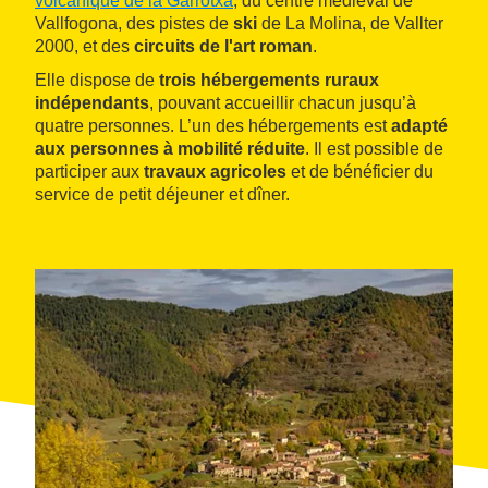
volcanique de la Garrotxa
, du centre médiéval de
Vallfogona, des pistes de
ski
de La Molina, de Vallter
2000, et des
circuits de l'art roman
.
Elle dispose de
trois hébergements ruraux
indépendants
, pouvant accueillir chacun jusqu’à
quatre personnes. L’un des hébergements est
adapté
aux personnes à mobilité réduite
. Il est possible de
participer aux
travaux agricoles
et de bénéficier du
service de petit déjeuner et dîner.