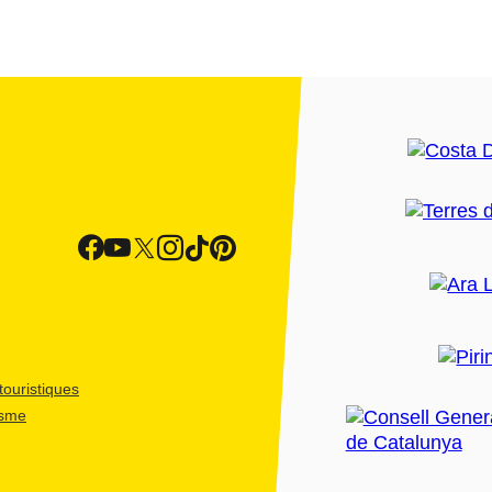
ouristiques
isme