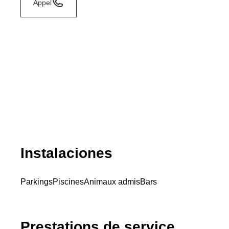
Appel
Instalaciones
Parkings
Piscines
Animaux admis
Bars
Prestations de service