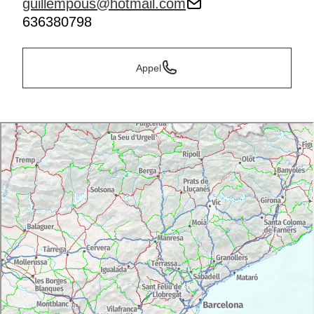
guillempous@hotmail.com
636380798
Appel