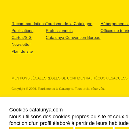
Recommandations
Tourisme de la Catalogne
Hébergements t
Publications
Professionnels
Offices de tour
Cartes/SIG
Catalunya Convention Bureau
Newsletter
Plan du site
MENTIONS LÉGALES
RÈGLES DE CONFIDENTIALITÉ
COOKIES
ACCESSIB
Copyright © 2026. Tourisme de la Catalogne. Tous droits réservés.
Cookies catalunya.com
Nous utilisons des cookies propres au site et ceux d
NOS PARTENAIRES
fonction d’un profil élaboré à partir de leurs habitu