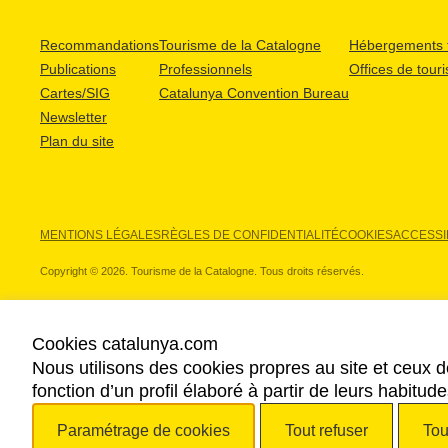
Recommandations
Tourisme de la Catalogne
Hébergements t
Publications
Professionnels
Offices de tour
Cartes/SIG
Catalunya Convention Bureau
Newsletter
Plan du site
MENTIONS LÉGALES
RÈGLES DE CONFIDENTIALITÉ
COOKIES
ACCESSIB
Copyright © 2026. Tourisme de la Catalogne. Tous droits réservés.
Cookies catalunya.com
Nous utilisons des cookies propres au site et ceux d
NOS PARTENAIRES
fonction d’un profil élaboré à partir de leurs habitu
Paramétrage de cookies
Tout refuser
Tou