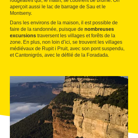
rougeâtres qui, le matin, se couvrent de brume. On
aperçoit aussi le lac de barrage de Sau et le
Montseny.
Dans les environs de la maison, il est possible de
faire de la randonnée, puisque de
nombreuses
excursions
traversent les villages et forêts de la
zone. En plus, non loin d’ici, se trouvent les villages
médiévaux de Rupit i Pruit, avec son pont suspendu,
et Cantonigrós, avec le défilé de la Foradada.