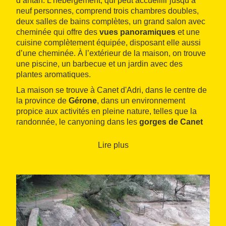
d’antan. L’hébergement, qui peut accueillir jusqu’à
neuf personnes, comprend trois chambres doubles,
deux salles de bains complètes, un grand salon avec
cheminée qui offre des
vues panoramiques
et une
cuisine complètement équipée, disposant elle aussi
d’une cheminée. À l’extérieur de la maison, on trouve
une piscine, un barbecue et un jardin avec des
plantes aromatiques.
La maison se trouve à Canet d'Adri, dans le centre de
la province de
Gérone
, dans un environnement
propice aux activités en pleine nature, telles que la
randonnée, le canyoning dans les
gorges de Canet
d'Adri
, ou encore les itinéraires à VTT. De plus, vous
pouvez également découvrir le
patrimoine historique
Lire plus
monumental
constitué de châteaux, d’ermitages et
d’églises.