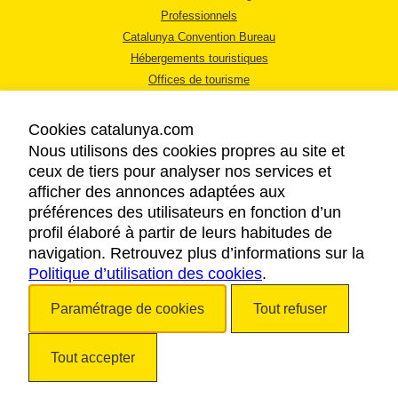
Professionnels
Catalunya Convention Bureau
Hébergements touristiques
Offices de tourisme
Cookies catalunya.com
Nous utilisons des cookies propres au site et
ceux de tiers pour analyser nos services et
afficher des annonces adaptées aux
MENTIONS LÉGALES
préférences des utilisateurs en fonction d’un
RÈGLES DE CONFIDENTIALITÉ
profil élaboré à partir de leurs habitudes de
COOKIES
navigation. Retrouvez plus d’informations sur la
Politique d’utilisation des cookies
ACCESSIBILITÉ
.
Paramétrage de cookies
Tout refuser
Copyright © 2026. Tourisme de la Catalogne. Tous droits réservés.
Tout accepter