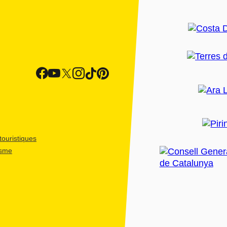
ouristiques
isme