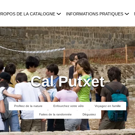
PROPOS DE LA CATALOGNE
INFORMATIONS PRATIQUES
Cal Putxet
Profitez de la nature
Enfourchez votre vélo
Voyagez en famille
Faites de la randonnée
Dégustez