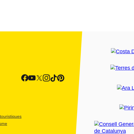
ouristiques
isme