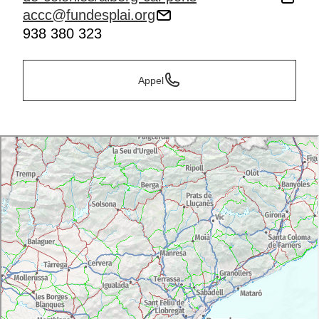
accc@fundesplai.org
938 380 323
Appel