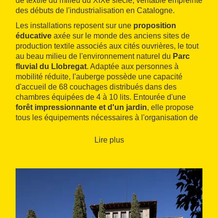
de textile du milieu du XIXe siècle, véritable empreinte
des débuts de l'industrialisation en Catalogne.
Les installations reposent sur une
proposition
éducative
axée sur le monde des anciens sites de
production textile associés aux cités ouvrières, le tout
au beau milieu de l'environnement naturel du
Parc
fluvial du Llobregat
. Adaptée aux personnes à
mobilité réduite, l'auberge possède une capacité
d'accueil de 68 couchages distribués dans des
chambres équipées de 4 à 10 lits. Entourée d'une
forêt impressionnante et d'un jardin
, elle propose
tous les équipements nécessaires à l'organisation de
toute sorte d'activités et d'ateliers
d'éducation à
l'environnement.
Lire plus