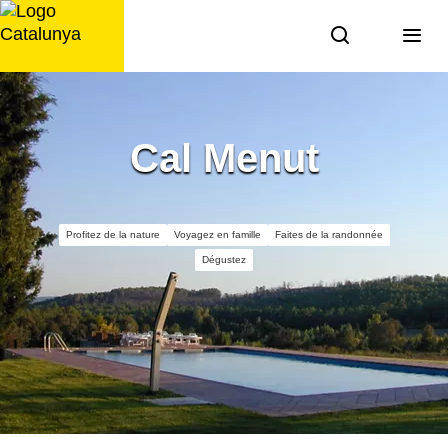
Aller
au
contenu
Cal Menut
Profitez de la nature
Voyagez en famille
Faites de la randonnée
Dégustez