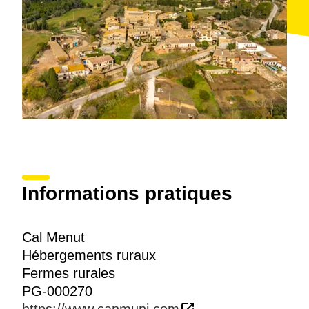
randonnées et les balades pour la champagne donc
vous trouverez la véritable équitation des randonnées.
Vous pouvez visiter tous les petits villages de la Costa
Brava. L'Escala et son village romain de Empurias, le
petit village d'Ullastret et son peuplé ibérique, et
autres. A 25 km. il y a le village de Figueres avec le
musée Dali et a 28 km. il y a le capital du
département, Girona.
Informations pratiques
Cal Menut
Hébergements ruraux
Fermes rurales
PG-000270