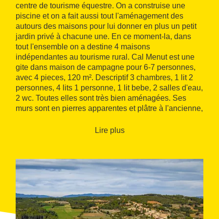
centre de tourisme équestre. On a construise une
piscine et on a fait aussi tout l'aménagement des
autours des maisons pour lui donner en plus un petit
jardin privé à chacune une. En ce moment-la, dans
tout l'ensemble on a destine 4 maisons
indépendantes au tourisme rural. Cal Menut est une
gite dans maison de campagne pour 6-7 personnes,
avec 4 pieces, 120 m². Descriptif 3 chambres, 1 lit 2
personnes, 4 lits 1 personne, 1 lit bebe, 2 salles d'eau,
2 wc. Toutes elles sont très bien aménagées. Ses
murs sont en pierres apparentes et plâtre à l'ancienne,
et les sols sont carrelés. Toutes les maisons elles on
service de TV permettant un choix de beaucoup des
Lire plus
programmes satellites. La cuisine complètement
équipée ( lave-vaisselle, micro-ondes, des petits
électrodomestiques etc. Chaque maison elle a son
jardin avec barbecue pour jouir de la très bonne
climatologie de l'Empordà Jardin de 60 m², piscine
privee a partager. Animaux non admis, draps fournis,
serviettes fournies. Et si vous aimez l'équitation de
loisirs nous vous invitons à repartir avec nous les