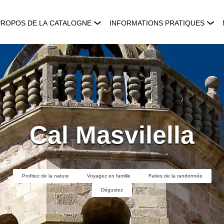
PROPOS DE LA CATALOGNE
INFORMATIONS PRATIQUES
Cal Masvilella
Profitez de la nature
Voyagez en famille
Faites de la randonnée
Dégustez