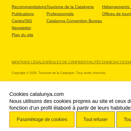
Recommandations
Tourisme de la Catalogne
Hébergements t
Publications
Professionnels
Offices de tour
Cartes/SIG
Catalunya Convention Bureau
Newsletter
Plan du site
MENTIONS LÉGALES
RÈGLES DE CONFIDENTIALITÉ
COOKIES
ACCESSIB
Copyright © 2026. Tourisme de la Catalogne. Tous droits réservés.
Cookies catalunya.com
Nous utilisons des cookies propres au site et ceux d
NOS PARTENAIRES
fonction d’un profil élaboré à partir de leurs habitu
Paramétrage de cookies
Tout refuser
Tou