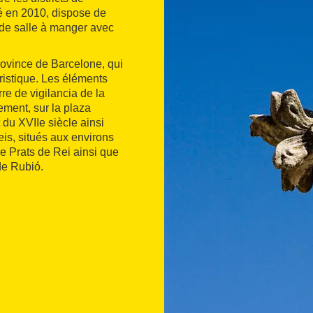
é en 2010, dispose de
de salle à manger avec
province de Barcelone, qui
uristique. Les éléments
re de vigilancia de la
ment, sur la plaza
 du XVIIe siècle ainsi
is, situés aux environs
de Prats de Rei ainsi que
de Rubió.