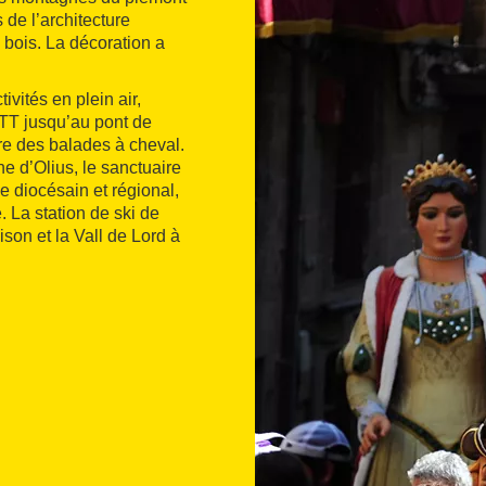
 de l’architecture
 bois. La décoration a
ivités en plein air,
VTT jusqu’au pont de
ore des balades à cheval.
ne d’Olius, le sanctuaire
e diocésain et régional,
. La station de ski de
ison et la Vall de Lord à