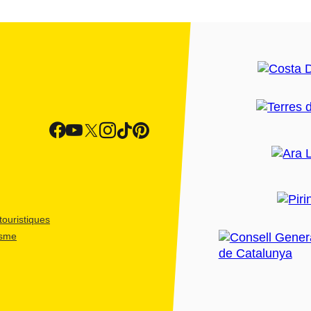
ouristiques
isme