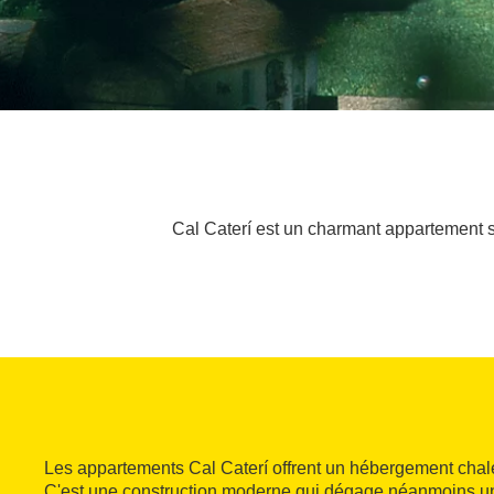
Cal Caterí est un charmant appartement si
Les appartements Cal Caterí offrent un hébergement chale
C'est une construction moderne qui dégage néanmoins 