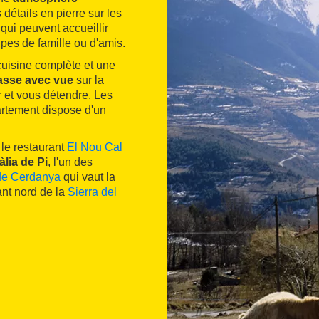
détails en pierre sur les
ui peuvent accueillir
upes de famille ou d'amis.
uisine complète et une
rasse avec vue
sur la
 et vous détendre. Les
rtement dispose d'un
le restaurant
El Nou Cal
àlia de Pi
, l'un des
 de Cerdanya
qui vaut la
ant nord de la
Sierra del