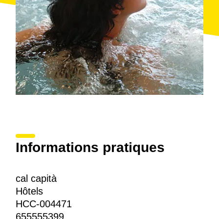
naturelles des environs, vous trouverez les cascades
Mir et Molí, le Pac del Castell de Montesquiu et la ville
de
Sant Quirze de Besora
.
Informations pratiques
cal capità
Hôtels
HCC-004471
655555399