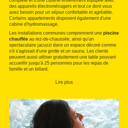
complète et d'une cuisine entièrement équipée avec
des appareils électroménagers et tout ce dont vous
avez besoin pour un séjour confortable et agréable.
Certains appartements disposent également d'une
cabine d'hydromassage.
Les installations communes comprennent une
piscine
chauffée
au rez-de-chaussée, ainsi qu'un
spectaculaire jacuzzi dans un espace décoré comme
s'il s'agissait d'une grotte et un sauna. Les clients
peuvent aussi utiliser gratuitement une table pouvant
accueillir jusqu'à 25 personnes pour les repas de
famille et un billard.
À l'extérieur, Cal Capità dispose d'une autre piscine,
Lire plus
couverte et chauffée par le soleil, permettant
d'avancer la saison des baignades grâce à sa
température agréable. Il y a aussi un barbecue à bois,
une poêle à paella géante pour vingt personnes avec
le gaz inclus et une grande variété de jeux pour les
plus petits. De même, plus de dix vélos pour tous les
âges peuvent être utilisés gratuitement pour découvrir
les
forêts des alentours
. Parmi les merveilles