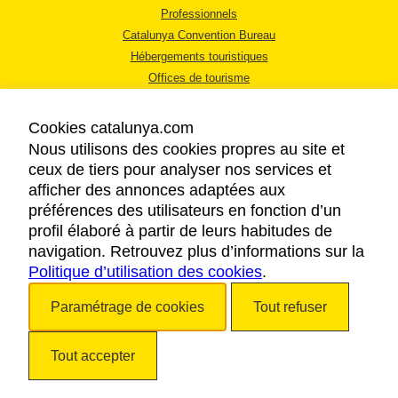
Professionnels
Catalunya Convention Bureau
Hébergements touristiques
Offices de tourisme
Cookies catalunya.com
Nous utilisons des cookies propres au site et
ceux de tiers pour analyser nos services et
afficher des annonces adaptées aux
MENTIONS LÉGALES
préférences des utilisateurs en fonction d’un
RÈGLES DE CONFIDENTIALITÉ
profil élaboré à partir de leurs habitudes de
COOKIES
navigation. Retrouvez plus d’informations sur la
Politique d’utilisation des cookies
ACCESSIBILITÉ
.
Paramétrage de cookies
Tout refuser
Copyright © 2026. Tourisme de la Catalogne. Tous droits réservés.
Tout accepter