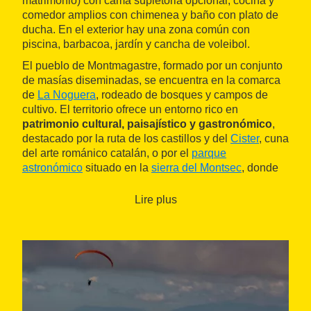
matrimonio) con cama supletoria opcional, cocina y
comedor amplios con chimenea y baño con plato de
ducha. En el exterior hay una zona común con
piscina, barbacoa, jardín y cancha de voleibol.
El pueblo de Montmagastre, formado por un conjunto
de masías diseminadas, se encuentra en la comarca
de
La Noguera
, rodeado de bosques y campos de
cultivo. El territorio ofrece un entorno rico en
patrimonio cultural, paisajístico y gastronómico
,
destacado por la ruta de los castillos y del
Cister
, cuna
del arte románico catalán, o por el
parque
astronómico
situado en la
sierra del Montsec
, donde
también se pueden realizar diversas actividades de
aventura como la espeleología o la escalada.
Lire plus