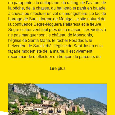
du parapente, du deltaplane, du rafting, de l’aviron, de
la pêche, de la chasse, du ball-trap et partir en balade
à cheval ou effectuer un vol en montgolfière. Le lac de
barrage de Sant Llorenç de Montgai, le site naturel de
la confluence Segre-Noguera Pallaresa et le fleuve
Segre se trouvent tout près de la maison. Les visites à
ne pas manquer sont le château de Montsonís,
l’église de Santa Maria, le rocher Foradada, le
belvédère de Sant Urbà, l’église de Sant Josep et la
façade moderniste de la mairie. Il est vivement
recommandé d’effectuer un tronçon du parcours du
Tren dels Llacs
, qui va de Lleida à Pobla de Sant
Segur en passant par Sant Llorenç de Montgai.
Lire plus