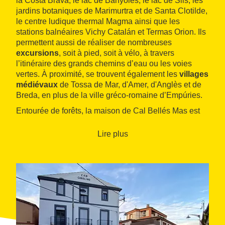
la Costa Brava, le lac de Banyoles, le lac de Sils, les
jardins botaniques de Marimurtra et de Santa Clotilde,
le centre ludique thermal Magma ainsi que les
stations balnéaires Vichy Catalán et Termas Orion. Ils
permettent aussi de réaliser de nombreuses
excursions
, soit à pied, soit à vélo, à travers
l’itinéraire des grands chemins d’eau ou les voies
vertes. À proximité, se trouvent également les
villages
médiévaux
de Tossa de Mar, d'Amer, d'Anglès et de
Breda, en plus de la ville gréco-romaine d’Empúries.
Entourée de forêts, la maison de Cal Bellés Mas est
dotée de deux étages : le premier compte deux
séjours avec cheminée, une cuisine et deux chambres
Lire plus
avec deux salles de bain tandis qu‘au deuxième
étage, on trouve quatre chambres doubles et deux
salles de bain. Elle dispose d’une cuisine entièrement
équipée et d’un jardin avec un coin barbecue, une
table de ping-pong et une piscine.